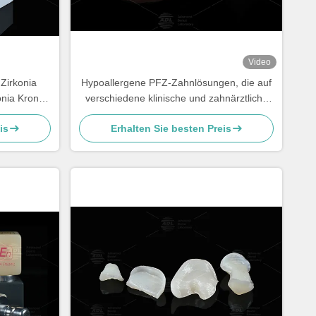
Video
 Zirkonia
Hypoallergene PFZ-Zahnlösungen, die auf
onia Krone
verschiedene klinische und zahnärztliche
Laborbedürfnisse zugeschnitten sind und
is
Erhalten Sie besten Preis
die Präzision gewährleisten