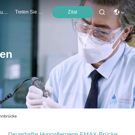
Treten Sie Mit Uns In Verbindung
Zitat
Veranstaltungen
ten
hnbrücke
Dauerhafte Hypoallergene EMAX-Brücke