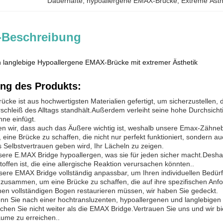
Dauerhafte
, 
hypoallergene EMAX-Brücke
, 
Extreme Äst
-Beschreibung
 langlebige Hypoallergene EMAX-Brücke mit extremer Ästhetik
ng des Produkts:
cke ist aus hochwertigsten Materialien gefertigt, um sicherzustellen, d
schleiß des Alltags standhält.Außerdem verleiht seine hohe Durchsichtig
ne einfügt.
sen wir, dass auch das Äußere wichtig ist, weshalb unsere Emax-Zähneb
 eine Brücke zu schaffen, die nicht nur perfekt funktioniert, sondern 
 Selbstvertrauen geben wird, Ihr Lächeln zu zeigen.
sere E.MAX Bridge hypoallergen, was sie für jeden sicher macht.Des
toffen ist, die eine allergische Reaktion verursachen könnten..
unsere EMAX Bridge vollständig anpassbar, um Ihren individuellen Bedür
usammen, um eine Brücke zu schaffen, die auf ihre spezifischen Anfor
nen vollständigen Bogen restaurieren müssen, wir haben Sie gedeckt.
wenn Sie nach einer hochtransluzenten, hypoallergenen und langlebigen
uchen Sie nicht weiter als die EMAX Bridge.Vertrauen Sie uns und wir b
äume zu erreichen..