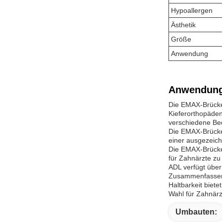
Hypoallergen
Ästhetik
Größe
Anwendung
Anwendung
Die EMAX-Brücke 
Kieferorthopäden
verschiedene Bed
Die EMAX-Brücke 
einer ausgezeich
Die EMAX-Brücke i
für Zahnärzte zu
ADL verfügt über 
Zusammenfassend 
Haltbarkeit biet
Wahl für Zahnärz
Umbauten: