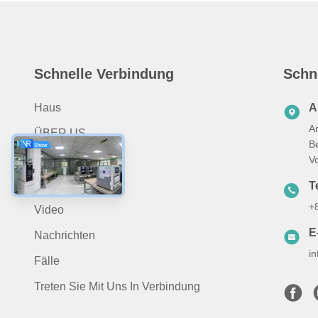
Schnelle Verbindung
Schn
Haus
A
A
ÜBER US
B
Produits
V
Anwendung
Te
+
Video
E
Nachrichten
i
Fälle
Treten Sie Mit Uns In Verbindung