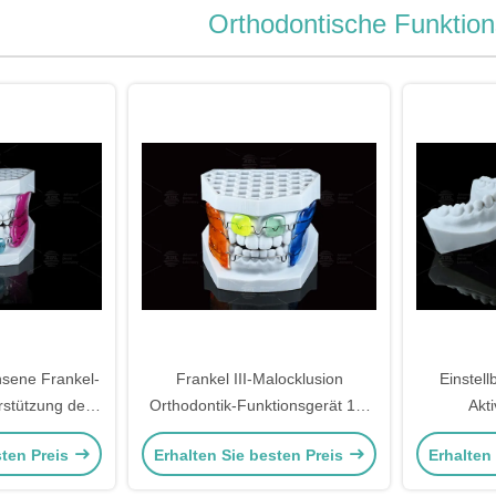
Orthodontische Funktio
sene Frankel-
Frankel III-Malocklusion
Einstell
rstützung der
Orthodontik-Funktionsgerät 13-
Akti
rherstellung
16 Stunden in der Nacht
Kieferorth
sten Preis
Erhalten Sie besten Preis
Erhalten