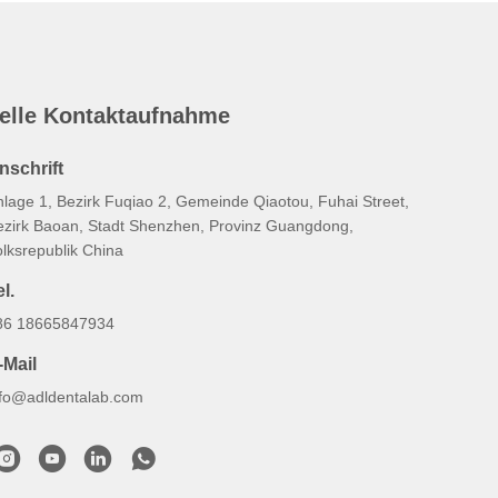
elle Kontaktaufnahme
nschrift
nlage 1, Bezirk Fuqiao 2, Gemeinde Qiaotou, Fuhai Street,
ezirk Baoan, Stadt Shenzhen, Provinz Guangdong,
olksrepublik China
l.
86 18665847934
-Mail
nfo@adldentalab.com