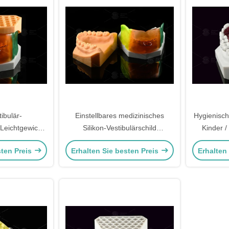
tibulär-
Einstellbares medizinisches
Hygienisch
Leichtgewicht
Silikon-Vestibulärschild
Kinder 
 Qualität
Atmungsgelöstes
Gua
sten Preis
Erhalten Sie besten Preis
Erhalten
orthodontisches Funktionsgerät