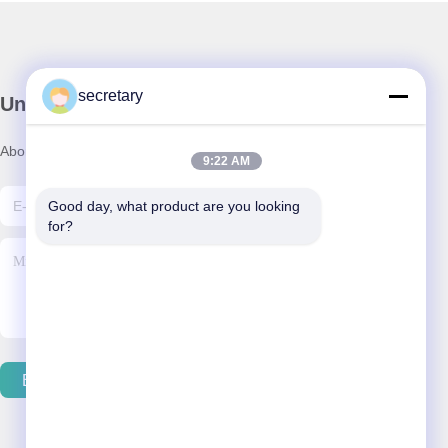
secretary
Unser Newsletter
Abonnieren Sie unseren Newsletter für Rabatte und mehr.
9:22 AM
Good day, what product are you looking 
for?
E-Mail Senden