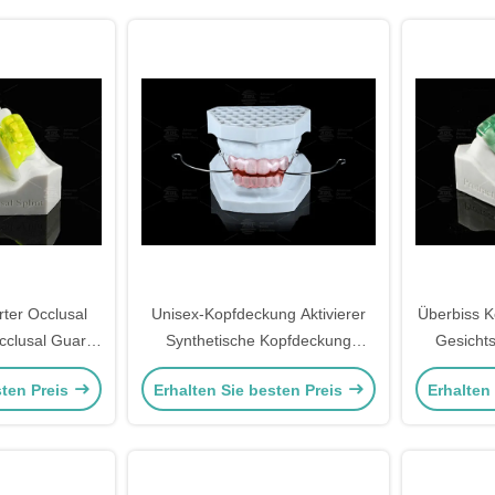
ter Occlusal
Unisex-Kopfdeckung Aktivierer
Überbiss K
Occlusal Guard
Synthetische Kopfdeckung
Gesicht
parat
Einstellbarer Atmung
Verlänge
sten Preis
Erhalten Sie besten Preis
Erhalten
Ki