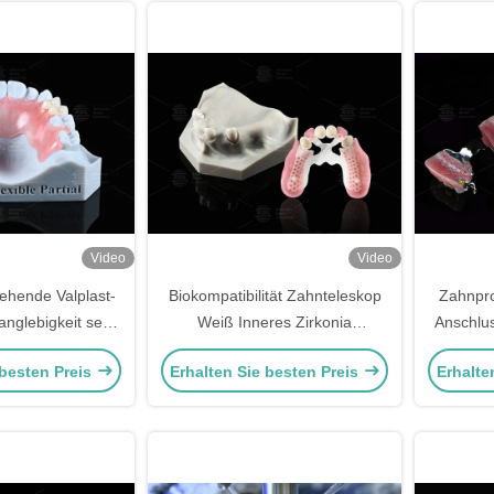
Video
Video
sehende Valplast-
Biokompatibilität Zahnteleskop
Zahnpro
anglebigkeit sehr
Weiß Inneres Zirkonia
Anschlus
hig gegen Brüche
Außenblick Teleskop Zahn
Verst
 besten Preis
Erhalten Sie besten Preis
Erhalte