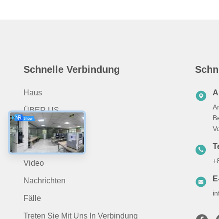
Schnelle Verbindung
Schn
Haus
A
A
ÜBER US
B
Produits
V
Anwendung
Te
+
Video
E
Nachrichten
i
Fälle
Treten Sie Mit Uns In Verbindung