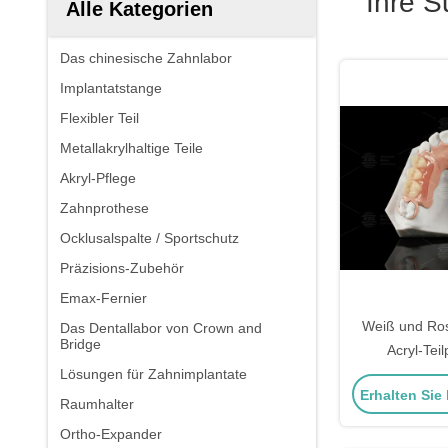
Ihre 
Alle Kategorien
Das chinesische Zahnlabor
Implantatstange
Flexibler Teil
Metallakrylhaltige Teile
Akryl-Pflege
Zahnprothese
Ocklusalspalte / Sportschutz
Präzisions-Zubehör
Emax-Fernier
Weiß und Ros
Das Dentallabor von Crown and
Bridge
Acryl-Tei
Lösungen für Zahnimplantate
hervorragend
Erhalten Sie
Raumhalter
Ortho-Expander