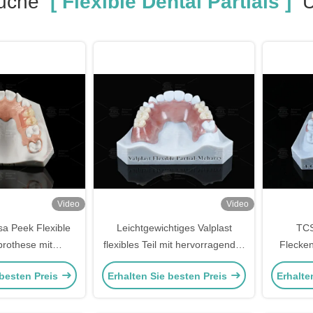
Suche
[ Flexible Dental Partials ]
Ü
Video
Video
a Peek Flexible
Leichtgewichtiges Valplast
TCS
lprothese mit
flexibles Teil mit hervorragender
Flecken
er Beständigkeit
Aufbewahrung in Pink und
partie
 besten Preis
Erhalten Sie besten Preis
Erhalte
Meharry
nat