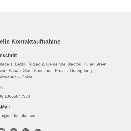
elle Kontaktaufnahme
nschrift
nlage 1, Bezirk Fuqiao 2, Gemeinde Qiaotou, Fuhai Street,
ezirk Baoan, Stadt Shenzhen, Provinz Guangdong,
olksrepublik China
l.
86 18665847934
-Mail
nfo@adldentalab.com