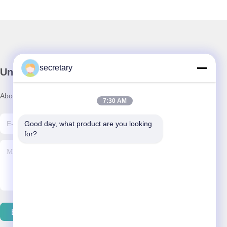
secretary
Unser Newsletter
Abonnieren Sie unseren Newsletter für Rabatte und mehr.
7:30 AM
Good day, what product are you looking 
for?
E-Mail Senden