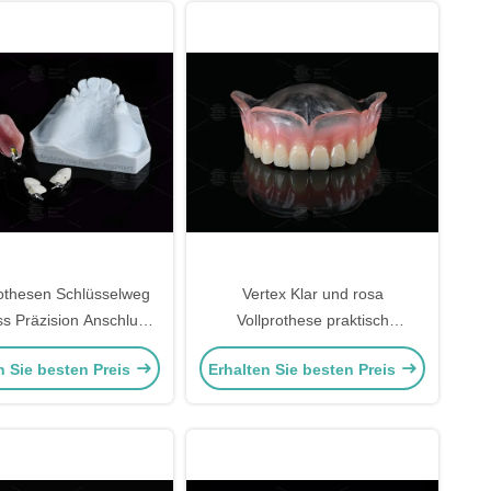
thesen Schlüsselweg
Vertex Klar und rosa
s Präzision Anschluss
Vollprothese praktisch
ellbare Retentivkraft
unzerbrechlich erschwingliche
n Sie besten Preis
Erhalten Sie besten Preis
Teilprothesen