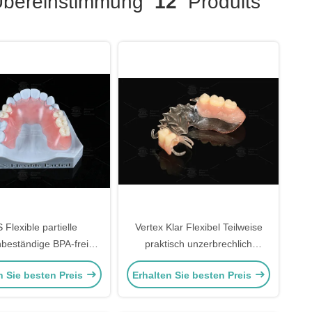
bereinstimmung
12
Produits
 Flexible partielle
Vertex Klar Flexibel Teilweise
beständige BPA-freie
praktisch unzerbrechlich
lle Zahnersatz für ein
Niedriges Allergierisiko
n Sie besten Preis
Erhalten Sie besten Preis
ürliches Aussehen
Vollteilprothese